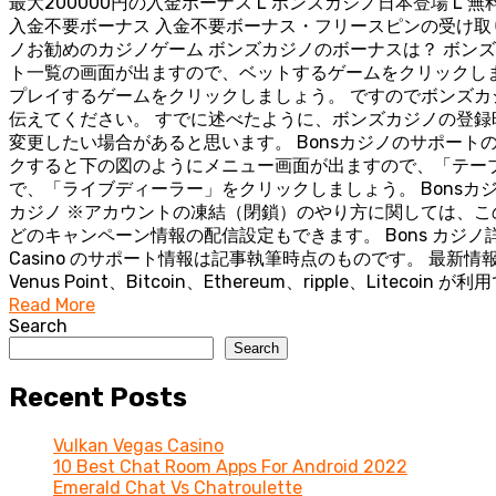
最大200000円の入金ボーナス L ボンズカジノ日本登場 L 
入金不要ボーナス 入金不要ボーナス・フリースピンの受け取り方 
ノお勧めのカジノゲーム ボンズカジノのボーナスは？ ボンズ
ト一覧の画面が出ますので、ベットするゲームをクリックし
プレイするゲームをクリックしましょう。 ですのでボンズカ
伝えてください。 すでに述べたように、ボンズカジノの登
変更したい場合があると思います。 Bonsカジノのサポー
クすると下の図のようにメニュー画面が出ますので、「テー
で、「ライブディーラー」をクリックしましょう。 Bonsカ
カジノ ※アカウントの凍結（閉鎖）のやり方に関しては、この
どのキャンペーン情報の配信設定もできます。 Bons カジノ詳細
Casino のサポート情報は記事執筆時点のものです。 最新情報は
Venus Point、Bitcoin、Ethereum、ripple、Litecoin が
Read More
Search
Search
Recent Posts
Vulkan Vegas Casino
10 Best Chat Room Apps For Android 2022
Emerald Chat Vs Chatroulette