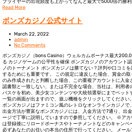
プライヤーの出現頻度も上がってなんと最大で5000倍の勝利の可能性があ
Read More
ボンズカジノ公式サイト
March 22, 2022
admin
No Comments
ボンズカジノ（bons Casino）ウェルカムボーナス最大20
る カジノゲームの公平性を確保 ボンズカジノのアカウント認
ノのトーナメント ボンズカジノは勝てない？評判や口コミを
するためにも重要です。 この規定に違反した場合、賞金の取
のみ作成されたと判断した場合、この重複アカウントに入金
認書類と一致しない、または不完全な場合、当社は、利用者の
バスケを初め、美少女コンテンツや大統領選挙にまでベットす
一覧の画面が出ますので、遊ぶ機種をクリックしてください。 R
ボンズカジノはファミコン風のレトロなオンラインカジノで
出金方法が豊富なボンズカジノには、入金方法で7通り、出金方
ージで丁寧に説明していますので参照してください。 ※アカウ
は登録後にリロードボーナスやトーナメントなどのキャンペ
必ずあなたのお住いの本当の住所で行ってください。 メール