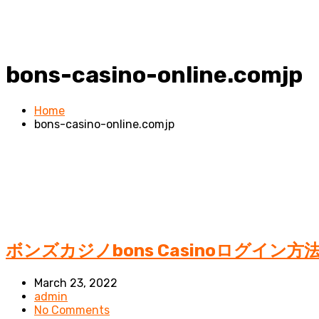
bons-casino-online.comjp
Home
bons-casino-online.comjp
ボンズカジノbons Casinoログイ
March 23, 2022
admin
No Comments