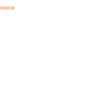
terprise