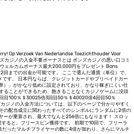
k Van Nederlandse Toezichthouder Voor
イダ契約数が豊富 ボンズカジノの入金不要ボーナスとは ボンズカジノの悪い口コミ
ェルカムボーナス最大200,000円をプレゼント Bons
最大2回までの出金が可能です。 ここで選んだ通貨（単位）で、
メです。 日本円ならば、クレジットカードやプリペイドカー
率）」がかなり低めに設定されており、かなり稼ぎにくい仕
プレイすることができるため、飽きることなくカジノゲームに没頭
00％＄30025倍3回目50％＄40020倍4回目50％
ボンズカジノの入金方法については、以下のページで分かりやすく
その配当成立に関わったすべてのシンボルにランダムに2倍の
ーが乗算され、最大でなんと256倍にもなります！ スロッ
すると、フリースピン獲得です。 初期で10回で、フリーラ
倍だったマルチプライヤーの数に4倍が加わり、さらにマルチ