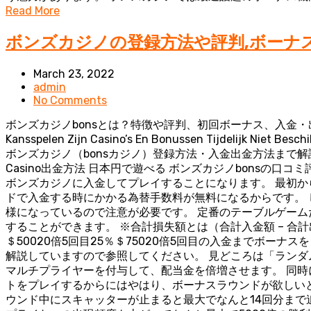
Read More
ボンズカジノの登録方法や評判,ボーナ
March 23, 2022
admin
No Comments
ボンズカジノbonsとは？特徴や評判、初回ボーナス、入金・出金方法を徹底解説e
Kansspelen Zijn Casino’s En Bonussen Ti
ボンズカジノ（bonsカジノ）登録方法・入金出金方法まで解説 ゲ
Casino出金方法 日本円で遊べる ボンズカジノbonsの
ボンズカジノに入金してプレイすることになります。 最初か
ドで入金する時にかかる為替手数料が無料になるからです。
様になっているので注意が必要です。 定番のテーブルゲームだけ
することができます。 ※合計損失額とは（合計入金額 – 合計出金
＄50020倍5回目25％＄75020倍5回目の入金までボ
解説していますので参照してください。 見どころは「ラン
マルチプライヤーを付与して、配当金を倍増させます。 同時
トをプレイするからにはやはり、ボーナスラウンドが欲しいと
ウンド中にスキャッターが止まると最大でなんと14回分まで