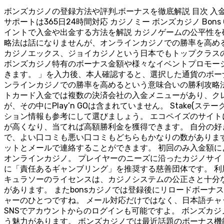
ボンズカジノの登録方法や評判,ボーナスを徹底解説 目次 入金
サポートは365日24時間対応 カジノミー ボンズカジノ Bo
イントで入金や出金する方法を解説 カジノゲームの公平性を確保
略法は話になりませんが、オンラインカジノでの勝率を高める
カジノエックス、ジョイカジノという日本でもトップクラスの
ボンズカジノ特有のボーナス金額や様々なイベントプロモー
きます。 」を入力後、本人確認すると、選択した通貨のボーナ
ンラインカジノでの勝率を高めるという意味合いの勝利攻略法は
トカード入金では複数の決済会社の入金メニューがあり、ク
が、その中にPlay’n GOは含まれていません。 Stake
ション情報も参考にして選びましょう。 エコペイズのサイト
が高くなり、当てれば高額勝利金を獲得できます。 自分の好
で、よい口コミも悪い口コミもどちらもかなりの数があります
ットとメールで連絡することができます。 初回のみ入金額によ
オンラインカジノ。 プレイヤーのニーズに沿ったカジノサイト
に「責任あるギャンブリング」を推奨する慈善団体です。 利用可能な
キュラソーのライセンスは、カジノシステムの公正さと十分
があります。 またbonsカジノでは登録後にリロードボー
ャーのひとつですね。 メール対応だけではなく、日本語チャ
SNSでアカウントからのログインも可能ですよ。 ボンズカ
う魅力があります。 ボンズカジノでは最近話題のボーナス機