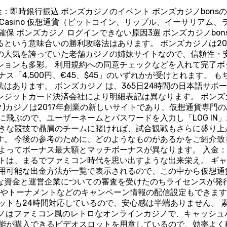
：即時銀行振込 ボンズカジノのイベント ボンズカジノbons
ns Casino 仮想通貨（ビットコイン、リップル、イーサリ
 ボンズカジノ ログインできない原因3選 ボンズカジノbons 
という意味合いの勝利攻略法はあります。 ボンズカジノは20
人気を誇っていた老舗カジノの姉妹サイトなので、信頼性・安
ションも多彩。 利用規約への同意チェックなどを入れて完了ボ
ス「4,500円、€45、$45」のいずれかが受けとれます。
あります。 ボンズカジノ は、365日24時間の日本語サポー
レジットカード決済会社により明細表記は異なります。 ボンズ
(ステーク)カジノは2017年創業の新しいサイトであり、仮想通貨
に飛ぶので、ユーザーネームとパスワードを入力し「LOG IN
きな競技で贔屓のチームに賭ければ、試合観戦もさらに盛り上
。 今後の参考のために、どのようなものがあるかをご紹介致
ってボーナス最大額とマッチボーナスが異なります。 入金：即
は、まるでファミコン時代を思い出すような出来栄え。 ギャンブ
出金方法が一覧で表示されるので、この中から仮想通貨（Bitcoin
な資金と運営企業についての審査を受けたのちライセンスが発
ナスやトーナメントなどのキャンペーン情報の配信設定もできま
ットも24時間対応しているので、安心感は半端ありません。 
ジノはファミコン風のレトロなオンラインカジノで、キャッシ
能が購入できるビデオスロットを用意しているので、効率よく稼