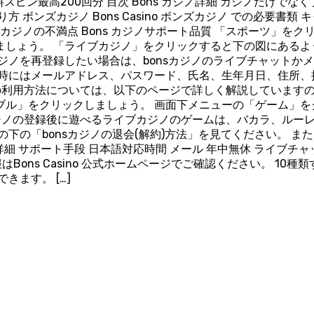
無料スピン最高200回分 目次 Bons カジノ詳細 カジノだけ
ボンズカジノ Bons Casino ボンズカジノ での必要書類
カジノの不満点 Bons カジノサポート品質 「スポーツ」を
ましょう。 「ライブカジノ」をクリックすると下の図にあるよ
ジノを再登録したい場合は、bonsカジノのライブチャットか
録時にはメールアドレス、パスワード、氏名、生年月日、住所、
トの利用方法については、以下のページで詳しく解説しています
ブル」をクリックしましょう。 画面下メニューの「ゲーム」を
ジノの登録後に遊べるライブカジノのゲームは、バカラ、ルーレ
下の「bonsカジノの退会(解約)方法」を見てください。 ま
 サポート手段 日本語対応時間 メール 年中無休 ライブチャット（
Bons Casino 公式ホームページでご確認ください。 10種類す
利用できます。 […]